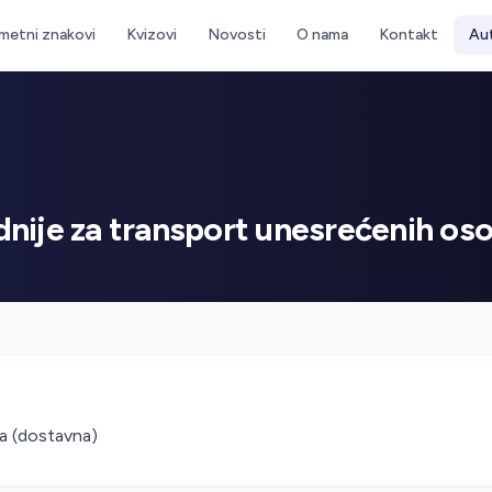
metni znakovi
Kvizovi
Novosti
O nama
Kontakt
Au
adnije za transport unesrećenih os
la (dostavna)