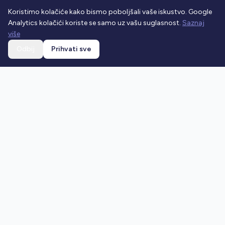
Koristimo kolačiće kako bismo poboljšali vaše iskustvo. Google
Analytics kolačići koriste se samo uz vašu suglasnost.
Saznaj
više
Odbij
Prihvati sve
Ostani u toku
Prijavi se na newsletter i dobivaj najnovije vijesti o
prometnim propisima.
Prijavi se