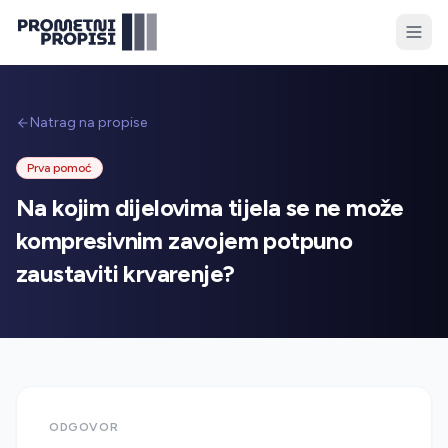
Natrag na propise
Prva pomoć
Na kojim dijelovima tijela se ne može
kompresivnim zavojem potpuno
zaustaviti krvarenje?
ODGOVOR