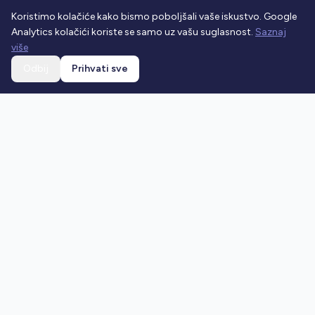
Koristimo kolačiće kako bismo poboljšali vaše iskustvo. Google
Analytics kolačići koriste se samo uz vašu suglasnost.
Saznaj
više
Odbij
Prihvati sve
Ostani u toku
Prijavi se na newsletter i dobivaj najnovije vijesti o
prometnim propisima.
Prijavi se