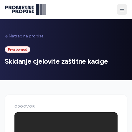
Natrag na propise
Prva pomoć
Skidanje cjelovite zaštitne kacige
ODGOVOR