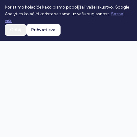
Koristimo kolačiće kako bismo poboljšali vaše iskustvo. Google
Analytics kolačići koriste se samo uz vašu suglasnost.
Saznaj
više
Odbij
Prihvati sve
Ostani u toku
Prijavi se na newsletter i dobivaj najnovije vijesti o
prometnim propisima.
Prijavi se