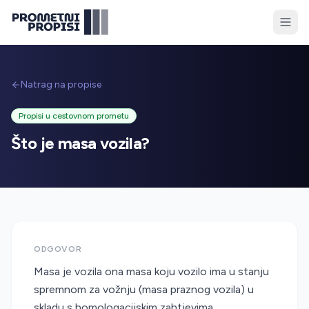
Natrag na propise
Propisi u cestovnom prometu
Što je masa vozila?
ODGOVOR
Masa je vozila ona masa koju vozilo ima u stanju
spremnom za vožnju (masa praznog vozila) u
skladu s homologacijskim zahtjevima.