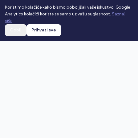
Koristimo kolačiće kako bismo poboljšali vaše iskustvo. Google
Analytics kolačići koriste se samo uz vašu suglasnost.
Saznaj
više
Odbij
Prihvati sve
Ostani u toku
Prijavi se na newsletter i dobivaj najnovije vijesti o
prometnim propisima.
Prijavi se